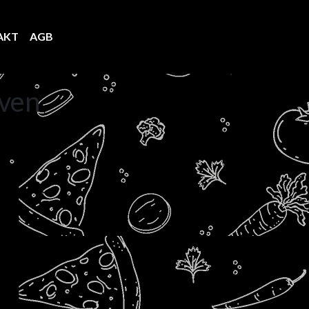
AKT
AGB
LOGIN/REGISTER
O
iven