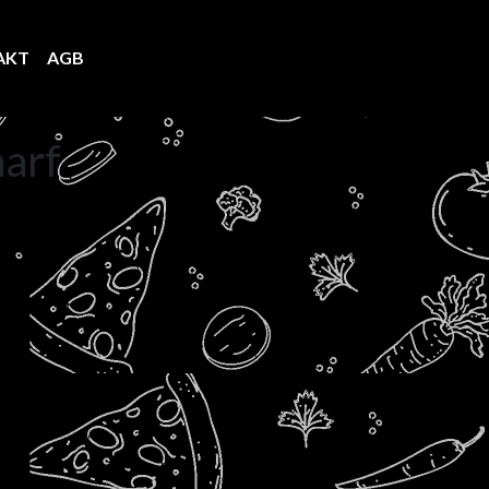
AKT
AGB
LOGIN/REGISTER
O
harf