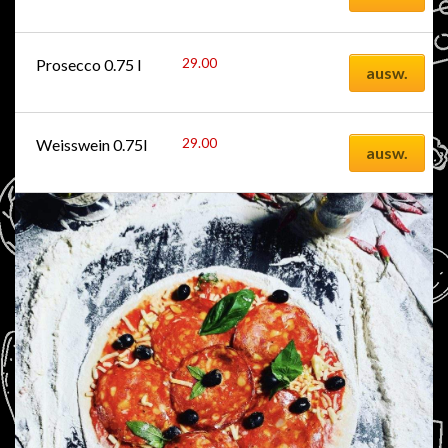
29.00
CHF
Prosecco 0.75 l
ausw.
29.00
CHF
Weisswein 0.75l
ausw.