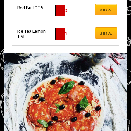
1.5l
Red Bull 0.25l
ausw.
4.50
CHF
Ice Tea Lemon 
ausw.
7.00
CHF
1.5l