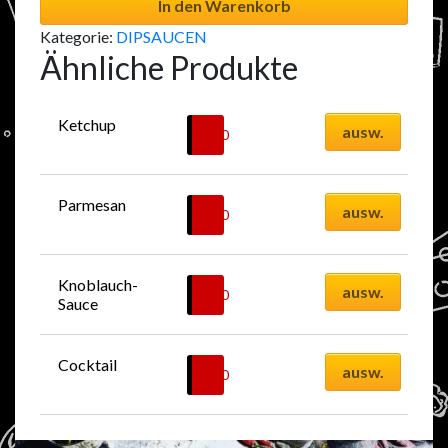
In den Warenkorb
Kategorie:
DIPSAUCEN
Ähnliche Produkte
Ketchup
ausw.
1.00
CHF
Parmesan
ausw.
1.00
CHF
Knoblauch-
ausw.
1.00
CHF
Sauce
Cocktail
ausw.
1.00
CHF