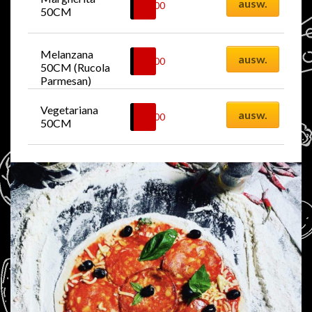
ausw.
45.00
CHF
50CM
Melanzana 
ausw.
52.00
CHF
50CM (Rucola 
Parmesan)
Vegetariana 
ausw.
52.00
CHF
50CM