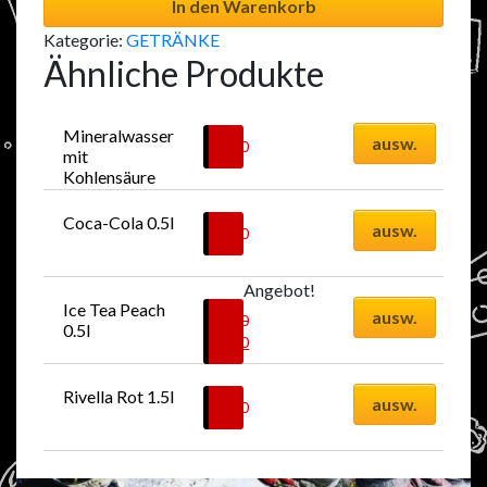
In den Warenkorb
Kategorie:
GETRÄNKE
Ähnliche Produkte
Mineralwasser 
ausw.
4.50
CHF
mit 
Kohlensäure 
0.5l
Coca-Cola 0.5l
ausw.
4.50
CHF
Angebot!
Ice Tea Peach 
ausw.
4.50
CHF
0.5l
Original
2.00
CHF
price
Current
was:
price
Rivella Rot 1.5l
ausw.
4.50CHF.
is:
8.00
CHF
2.00CHF.