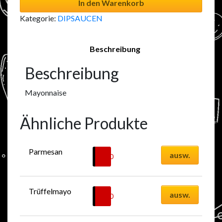
In den Warenkorb
Kategorie:
DIPSAUCEN
Beschreibung
Beschreibung
Mayonnaise
Ähnliche Produkte
Parmesan
ausw.
1.00
CHF
Trüffelmayo
ausw.
2.50
CHF