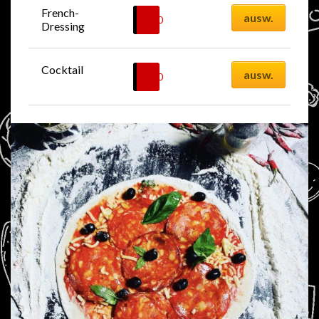
French-
ausw.
1.50
CHF
Dressing
Cocktail
ausw.
1.00
CHF