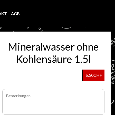
AKT
AGB
LOGIN/REGISTER
O
Mineralwasser ohne
Kohlensäure 1.5l
6.50CHF