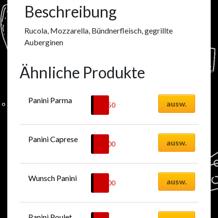
Beschreibung
Rucola, Mozzarella, Bündnerfleisch, gegrillte
Auberginen
Ähnliche Produkte
Panini Parma
ausw.
14.50
CHF
Panini Caprese
ausw.
12.00
CHF
Wunsch Panini
ausw.
10.00
CHF
Panini Poulet