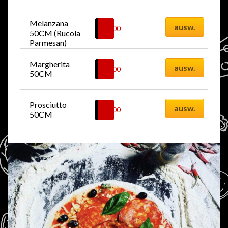
Melanzana 
ausw.
52.00
CHF
50CM (Rucola 
Parmesan)
Margherita 
ausw.
45.00
CHF
50CM
Prosciutto 
ausw.
49.00
CHF
50CM