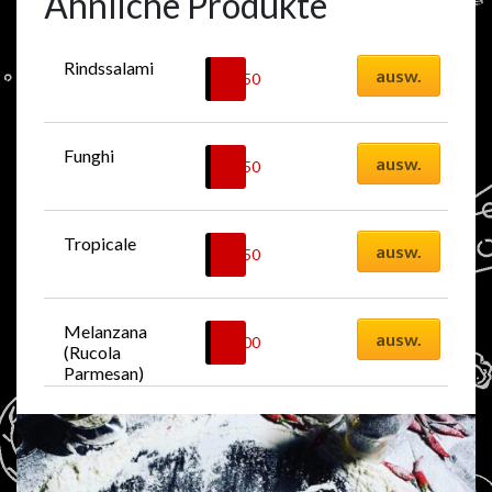
Ähnliche Produkte
Rindssalami
ausw.
20.50
CHF
Funghi
ausw.
18.50
CHF
Tropicale
ausw.
21.50
CHF
Melanzana 
ausw.
21.00
CHF
(Rucola 
Parmesan)