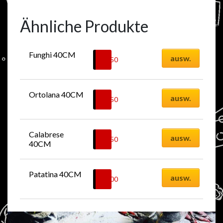
Ähnliche Produkte
Funghi 40CM
ausw.
32.50
CHF
Ortolana 40CM
ausw.
39.50
CHF
Calabrese 
ausw.
38.50
CHF
40CM
Patatina 40CM
ausw.
35.00
CHF